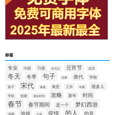
标签
元宵节
专业
习俗
中国
农历
你可以
冬天
句子
冬季
唐代
学校
品牌
宋代
很多人
寓意
工作
孩子
年龄
家庭
攻略
时间
新年
手机
技能
报名时间
春节
梦幻西游
春节期间
是一个
的人
疫情
游戏
的是
汤圆
父母