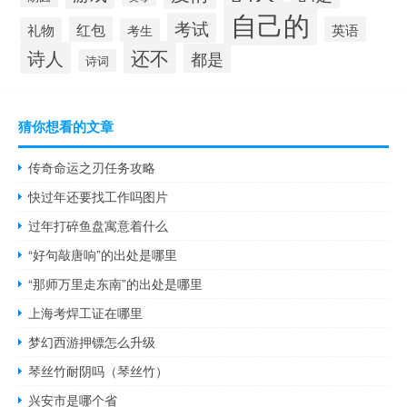
自己的
考试
红包
英语
礼物
考生
还不
诗人
都是
诗词
猜你想看的文章
传奇命运之刃任务攻略
快过年还要找工作吗图片
过年打碎鱼盘寓意着什么
“好句敲唐响”的出处是哪里
“那师万里走东南”的出处是哪里
上海考焊工证在哪里
梦幻西游押镖怎么升级
琴丝竹耐阴吗（琴丝竹）
兴安市是哪个省