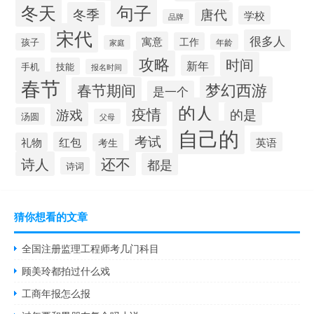
冬天
句子
冬季
唐代
学校
品牌
宋代
很多人
寓意
工作
孩子
年龄
家庭
攻略
时间
新年
手机
技能
报名时间
春节
梦幻西游
春节期间
是一个
的人
疫情
游戏
的是
汤圆
父母
自己的
考试
红包
英语
礼物
考生
还不
诗人
都是
诗词
猜你想看的文章
全国注册监理工程师考几门科目
顾美玲都拍过什么戏
工商年报怎么报