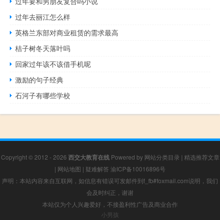
过年要和男朋友复合吗小说
过年去丽江怎么样
英格兰东部对商业租赁的需求最高
桔子树冬天落叶吗
回家过年该不该借手机呢
激励的句子经典
石河子有哪些学校
Copyright © 2012 - 2026
西交大教育在线
Powered by
网站分类目录
|
精选推荐文章
|
网站地图
|
疑难解答
渝ICP备10016896号
声明：本站内容来自互联网，如信息有错误可发邮件到f_fb#foxmail.com说明，我们
会及时纠正，谢谢
本站仅为个人兴趣爱好，不接盈利性广告及商业合作
小男孩